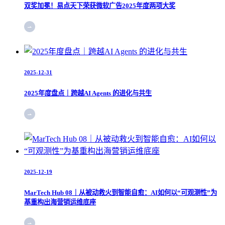
双奖加冕！易点天下荣获微软广告2025年度两项大奖
2025-12-31
2025年度盘点｜跨越AI Agents 的进化与共生
2025-12-19
MarTech Hub 08｜从被动救火到智能自愈：AI如何以“可观测性”为
基重构出海营销运维底座