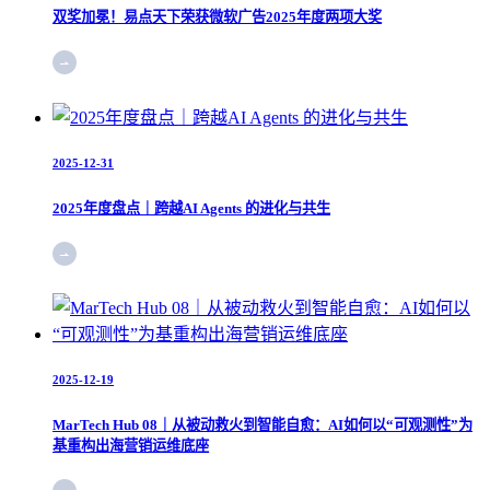
双奖加冕！易点天下荣获微软广告2025年度两项大奖
2025-12-31
2025年度盘点｜跨越AI Agents 的进化与共生
2025-12-19
MarTech Hub 08｜从被动救火到智能自愈：AI如何以“可观测性”为
基重构出海营销运维底座