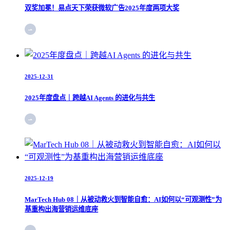
双奖加冕！易点天下荣获微软广告2025年度两项大奖
2025-12-31
2025年度盘点｜跨越AI Agents 的进化与共生
2025-12-19
MarTech Hub 08｜从被动救火到智能自愈：AI如何以“可观测性”为
基重构出海营销运维底座