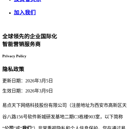
加入我们
全球领先的企业国际化
智能营销服务商
Privacy Policy
隐私政策
更新
日期：
2026
年
3
月
5
日
生效日期：
2026
年
3
月
9
日
易点天下网络科技股份有限公司（注册地址为西安市高新区天
谷八路
156
号软件新城研发基地二期
C3
栋楼
903
室，以下简称
“
公司
”
或
“
我们
”
）
非常重视隐私和个人信息保护。您在通过
易