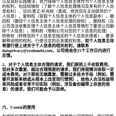
以及良好实践做法，努力保障个人信息主体作为个人信息主体
的权利，包括知情权（了解个人信息处理情况及享有的个人信
息权利）、访问
/
更正
/
补充权（查阅、修改您在主动提供的个
人信息）、复制权（获取个人信息主体的个人信息副本）、撤
回权（撤回个人信息主体个人信息处理的授权）、删除权（在
公司违法收集处理个人信息主体个人信息等情形下要求公司删
除个人信息）、限制权（限制公司对您的个人信息的处理）、
转移权（转移您的个人信息至指定的个人信息处理者）、要求
解释说明的权利、行使法定的近亲属权利等。
如个人信息主体
希望行使上述关于个人信息的相关权利，请联系
dataprivacy@yeahmobi.com，公司将会在15个工作日内进行
反馈。
2
、对于个人信息主体合理的请求，我们原则上不收取费用，
但对多次重复、超出合理限度的请求，我们将视情况收取一定
成本费用。对于那些无端重复、需要过多技术手段（例如，需
要开发新系统或从根本上改变现行惯例）、给他人合法权益带
来风险或者非常不切实际（例如，涉及备份磁带上存放的信
息）的请求，我们可能会予以拒绝。
六、
Cookie的使用