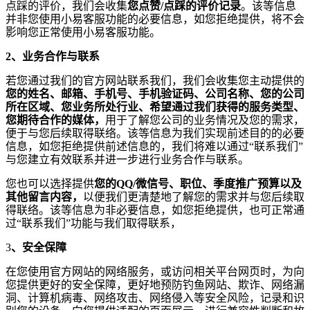
点踩的评价，我们会收集
您点赞
/
点踩的评价记录
。该等信息
并非您使用小易客服功能的必要信息，如您拒绝提供，将不会
影响您正常使用小易客服功能。
2
、业务合作与联系
若您通过我们的官方网站联系我们，我们会收集您主动提供的
您的姓名、邮箱、手机号、手机验证码、公司名称、您的公司
所在区域、您业务所处行业、希望通过我们获得的服务类型、
您期待合作的媒体，
用于了解您公司的业务情况及您的需求，
便于与您后续取得联络。该等信息为我们实现前述目的的必要
信息，如您拒绝提供前述信息的，我们将难以通过
“
联系我们
”
与您建立有效联系并进一步进行业务合作与联系。
您也可以选择提供
您的QQ/微信号、职
位、季度推广
预算以及
其他留言内容，
以便我们更清楚地了解您的需求并与您后续取
得联络。该等信息为非必要信息，如您拒绝提供，也可正常通
过
“
联系我们
”
功能与我们取得联系，
3
、安全保障
在您使用官方网站的网络服务，或访问相关平台网页时，为向
您提供更好的安全保障，更好地预防钓鱼网站、欺诈、网络漏
洞、计算机病毒、网络攻击、网络侵入等安全风险，记录和识