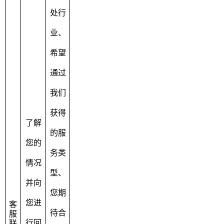
处行
业、
希望
通过
我们
获得
了解
的服
您的
务类
情况
型、
并向
您期
您进
客
待合
服
行回
联