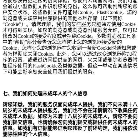
为使您获得更轻松的访问体验，您使用公司官网时，我们可能
会通过小型数据文件识别您的身份，这么做可帮助判断您的账
户安全状态。这些数据文件可能是
Cookie
，
FlashCookie
，您的
浏览器或关联应用程序提供的其他本地存储（以下简称
“Cookie”
）。请您理解，我们的某些服务只能通过使用
Cookie
才可得到实现。如您的浏览器或浏览器附加服务允许，您可以
修改对
Cookie
的接受程度或者拒绝
Cookie
。多数浏览器工具条
中的
“
帮助
”
部分会告诉您怎样防止您的浏览器接受新的
Cookie
，怎样让您的浏览器在您收到一条新
Cookie
时通知您或
者怎样彻底关闭
Cookie
。此外，您可以通过改变浏览器附加程
序的设置，或通过访问提供商的网页，来关闭或删除浏览器附
加程序使用的
FlashCookie
及类似数据。但这一举动在某些情况
下可能会影响您安全使用我们提供的服务。
七、我们如何处理未成年人的个人信息
请您知悉，我们的服务仅面向成年人提供。我们不向未满十八
周岁的未成年人提供服务，我们也不会在知情情况下收集任何
未成年人数据。如您为未满十八周岁的未成年人，请您不要向
我们提交信息，也请确保勿向我们提交或提供任何未成年人的
信息。如我们有证据能够证明您违反了前述约定，我们将依法
删除相应的个人信息。