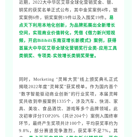
近期，2022大中华区艾菲全球化营销奖金、银、
铜奖的获奖名单正式公布，其中金奖案例4件，银
奖案例6件，铜奖案例19件以及入围奖19件。
易
点天下利用本地化创新，为品牌拓展出全新增长
空间，实现商业价值转化，凭借《借力新兴短视
频，开启Bilibili东南亚增长新模式》案例，获得
首届大中华区艾菲全球化营销奖行业类-应用工具
类铜奖、专项类-实效增长类铜奖荣誉。
同时，Morketing “灵眸大赏”线上颁奖典礼正式
揭晓2022年度“灵眸奖”获奖榜单。作为国内首个
“数字智能驱动商业创新”的行业奖项，本届灵眸
奖共收到申报案例1335个，涉及汽车、快消、家
具、美妆、食品酒饮、游戏等多个品牌领域。此
次初审评分TOP20%（共计204个）案例入围终审
环节，最终产生奖项共计100个，平均获奖率约为
9.8%，部分赛道竞争激烈，获奖率不足7%。其