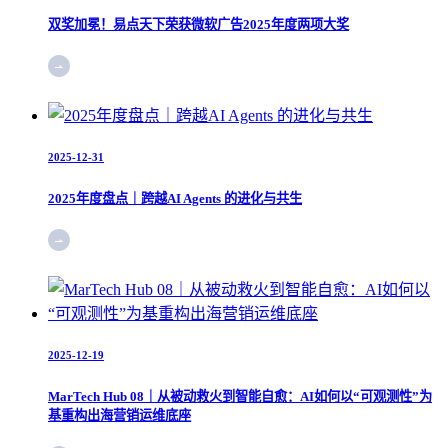
双奖加冕！易点天下荣获微软广告2025年度两项大奖
2025-12-31
2025年度盘点｜跨越AI Agents 的进化与共生
2025-12-19
MarTech Hub 08｜从被动救火到智能自愈：AI如何以“可观测性”为
基重构出海营销运维底座