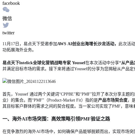
facebook
微信
twitter
11月17日，易点天下受邀参加
AWS
AI创业出海增长沙龙活动，
此次活动
功拓展海外业务。
易点天下lntelick全球化营销战略专家 Youssef
在本次活动中分享
“从产品
并满足目标市场的需求。接下来将通过Youssef的分享为您揭秘从产
首先，Youssef 通过两个关键词“CPPBE”和“PMF”拉开了本次分享主题的序幕。
业）的集合。而“PMF”（Product-Market Fit）指的是
产品市场契合度
，
其目标客户群体的需求之间的契合程度。当一家公司实现了PMF，意
一、海外AI市场突围：高效策略引领PMF验证之路
在竞争激烈的海外AI市场中，如何确保产品能够脱颖而出，实现市场突