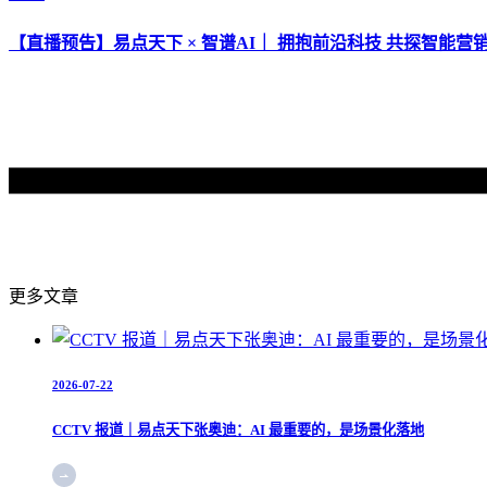
【直播预告】易点天下 × 智谱AI｜ 拥抱前沿科技 共探智能营
更多文章
2026-07-22
CCTV 报道｜易点天下张奥迪：AI 最重要的，是场景化落地