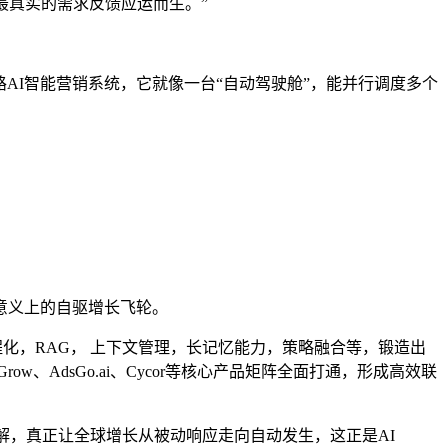
于这些最真实的需求反馈应运而生。”
驱动的全链路AI智能营销系统，它就像一台“自动驾驶舱”，能并行调度多个
意义上的自驱增长飞轮。
工程化，RAG， 上下文管理，长记忆能力，策略融合等，锻造出
ow、AdsGo.ai、Cycor等核心产品矩阵全面打通，形成高效联
解，真正让全球增长从被动响应走向自动发生，这正是AI