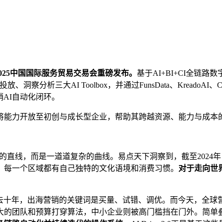
0在2025中国国际服务贸易交易会重磅发布。
基于AI+BI+CI全链路
分析三大AI Toolbox，并通过FunsData、KreadoAI、Cyber
销AI自动化闭环。
将能力开放至初创与成长型企业，帮助其跨越资源、能力与成本
是单一的直线，而是一道道复杂的曲线。易点天下洞察到，截至202
。每一个区域都有自己独特的文化语境和消费习惯。
对于走向世
去十年，出海营销的关键词是买量、试错、调优。而今天，全球
大的团队和预算打穿算法，中小企业则被高门槛挡在门外。简单