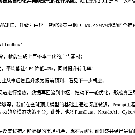
条链路自动化并持续迭代的操作系统。
AI Drive 2.0正是基
同运作的AI产品矩阵，升级为由统一智能决策中枢EC MCP Server
Toolbox：
条指令，就能生成上百条本土化的广告素材；
动态调优，平均能让CPC降低40%，同时提升转化率；
，让企业从事后复盘升级为提前预判，看见下一步机会。
渠道进行投放，数据再回流到中枢，推动下一轮优化，形成真正
技术纵深
，我们在全球顶尖模型的基础上通过深度微调，Prompt
决策平台；此外，也将FunsData、KreadoAI、CyberGr
要反复试错才能捕捉的市场机会，现在AI能提前洞察并给出最优