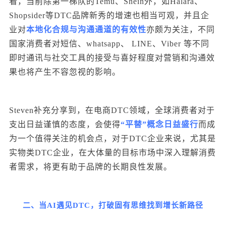
看，当前除第一梯队的Temu、Shein外，如Halara、
Shopsider等DTC品牌新秀的增速也相当可观，并且企
业对
本地化
合规与沟通通道的有效性
亦颇为关注，不同
国家消费者对短信、whatsapp、 LINE、Viber 等不同
即时通讯与社交工具的接受与喜好程度对营销和沟通效
果也将产生不容忽视的影响。
Steven补充分享到，在电商DTC领域，全球消费者对于
支出日益谨慎的态度，会使得
“平替”概念日益盛行
而成
为一个值得关注的机会点，对于DTC企业来说，尤其是
实物类DTC企业，在大体量的目标市场中深入理解消费
者需求，将更有助于品牌的长期良性发展。
二、当
AI
遇见DTC，
打破固有思维找到增长新路径